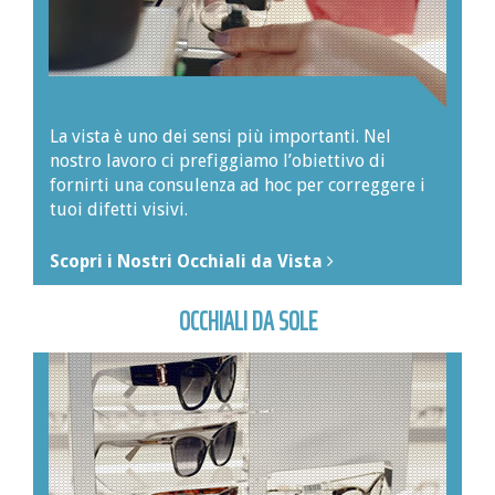
La vista è uno dei sensi più importanti. Nel
nostro lavoro ci prefiggiamo l’obiettivo di
fornirti una consulenza ad hoc per correggere i
tuoi difetti visivi.
Scopri i Nostri Occhiali da Vista
OCCHIALI DA SOLE